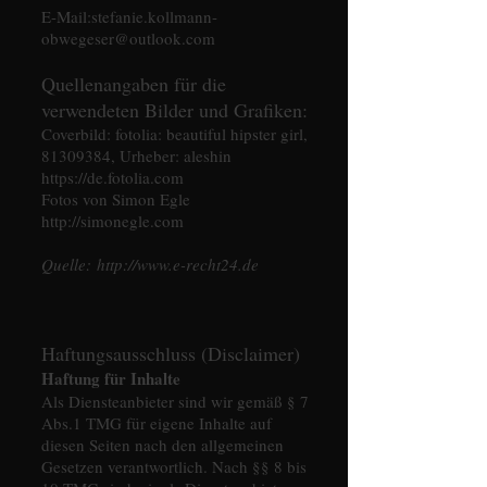
E-Mail:
stefanie.kollmann-
obwegeser@outlook.com
Quellenangaben für die
verwendeten Bilder und Grafiken:
Coverbild: fotolia: beautiful hipster girl,
81309384
, Urheber: aleshin
https://de.fotolia.com
Fotos von Simon Egle
http://simonegle.com
Quelle:
http://www.e-recht24.de
Haftungsausschluss (Disclaimer)
Haftung für Inhalte
Als Diensteanbieter sind wir gemäß § 7
Abs.1 TMG für eigene Inhalte auf
diesen Seiten nach den allgemeinen
Gesetzen verantwortlich. Nach §§ 8 bis