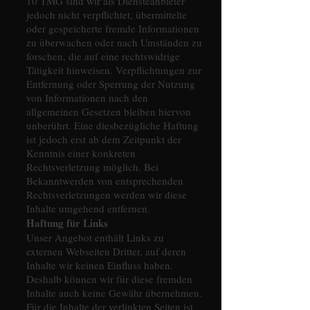
10 TMG sind wir als Diensteanbieter
jedoch nicht verpflichtet, übermittelte
oder gespeicherte fremde Informationen
zu überwachen oder nach Umständen zu
forschen, die auf eine rechtswidrige
Tätigkeit hinweisen. Verpflichtungen zur
Entfernung oder Sperrung der Nutzung
von Informationen nach den
allgemeinen Gesetzen bleiben hiervon
unberührt. Eine diesbezügliche Haftung
ist jedoch erst ab dem Zeitpunkt der
Kenntnis einer konkreten
Rechtsverletzung möglich. Bei
Bekanntwerden von entsprechenden
Rechtsverletzungen werden wir diese
Inhalte umgehend entfernen.
Haftung für Links
Unser Angebot enthält Links zu
externen Webseiten Dritter, auf deren
Inhalte wir keinen Einfluss haben.
Deshalb können wir für diese fremden
Inhalte auch keine Gewähr übernehmen.
Für die Inhalte der verlinkten Seiten ist