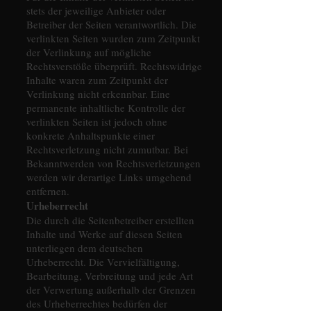
stets der jeweilige Anbieter oder
Betreiber der Seiten verantwortlich. Die
verlinkten Seiten wurden zum Zeitpunkt
der Verlinkung auf mögliche
Rechtsverstöße überprüft. Rechtswidrige
Inhalte waren zum Zeitpunkt der
Verlinkung nicht erkennbar. Eine
permanente inhaltliche Kontrolle der
verlinkten Seiten ist jedoch ohne
konkrete Anhaltspunkte einer
Rechtsverletzung nicht zumutbar. Bei
Bekanntwerden von Rechtsverletzungen
werden wir derartige Links umgehend
entfernen.
Urheberrecht
Die durch die Seitenbetreiber erstellten
Inhalte und Werke auf diesen Seiten
unterliegen dem deutschen
Urheberrecht. Die Vervielfältigung,
Bearbeitung, Verbreitung und jede Art
der Verwertung außerhalb der Grenzen
des Urheberrechtes bedürfen der