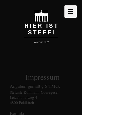
HIER IST
STEFFI
Wo bist du?
Impressum
Angaben gemäß § 5 TMG:
Stefanie Kollmann-Obwegeser
Letzebühelweg 4
6800 Feldkirch
Kontakt: